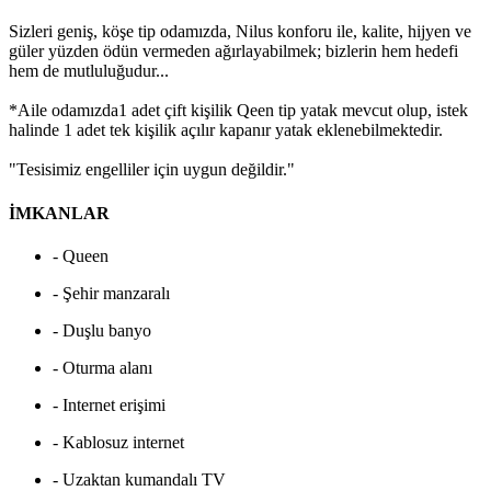
Sizleri geniş, köşe tip odamızda, Nilus konforu ile, kalite, hijyen ve
güler yüzden ödün vermeden ağırlayabilmek; bizlerin hem hedefi
hem de mutluluğudur...
*Aile odamızda1 adet çift kişilik Qeen tip yatak mevcut olup, istek
halinde 1 adet tek kişilik açılır kapanır yatak eklenebilmektedir.
"Tesisimiz engelliler için uygun değildir."
İMKANLAR
- Queen
- Şehir manzaralı
- Duşlu banyo
- Oturma alanı
- Internet erişimi
- Kablosuz internet
- Uzaktan kumandalı TV